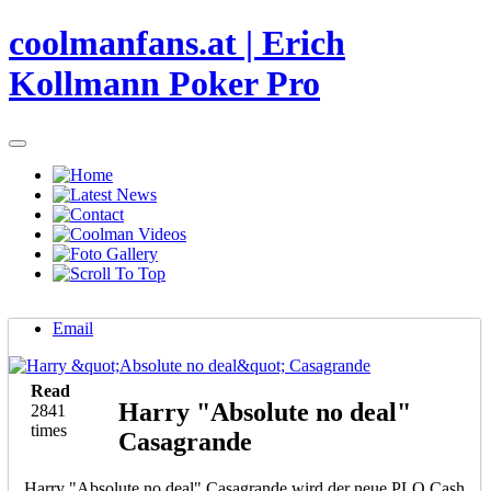
coolmanfans.at | Erich
Kollmann Poker Pro
Email
Read
Harry "Absolute no deal"
2841
times
Casagrande
Harry "Absolute no deal" Casagrande wird der neue PLO Cash